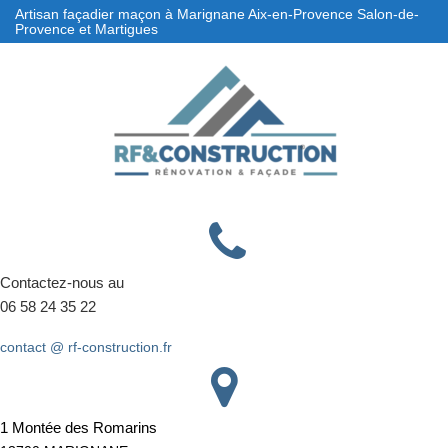
Skip
Artisan façadier maçon à Marignane Aix-en-Provence Salon-de-
Provence et Martigues
to
content
Contactez-nous au
06 58 24 35 22
contact @ rf-construction.fr
1 Montée des Romarins