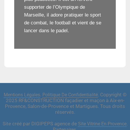
supporter de l’Olympique de
Marseille, il adore pratiquer le sport
de combat, le football et vient de se
lancer dans le padel.
.
. Copyright ©
Mentions Légales
Politique De Confidentialité
2025 RF&CONSTRUCTION façadier et maçon à Aix-en-
Provence, Salon-de-Provence et Martigues. Tous droits
réservés.
Site créé par DIGIPEPS agence de
.
Site Vitrine En Provence
.
Partenaires